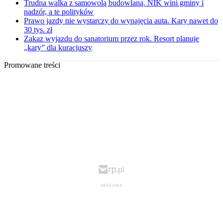
Trudna walka z samowolą budowlaną. NIK wini gminy i
nadzór, a te polityków
Prawo jazdy nie wystarczy do wynajęcia auta. Kary nawet do
30 tys. zł
Zakaz wyjazdu do sanatorium przez rok. Resort planuje
„kary” dla kuracjuszy
Promowane treści