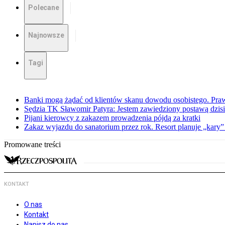
Polecane
Najnowsze
Tagi
Banki mogą żądać od klientów skanu dowodu osobistego. Praw
Sędzia TK Sławomir Patyra: Jestem zawiedziony postawą dzisiej
Pijani kierowcy z zakazem prowadzenia pójdą za kratki
Zakaz wyjazdu do sanatorium przez rok. Resort planuje „kary”
Promowane treści
KONTAKT
O nas
Kontakt
Napisz do nas