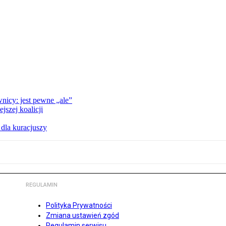
nicy: jest pewne „ale”
szej koalicji
 dla kuracjuszy
REGULAMIN
Polityka Prywatności
Zmiana ustawień zgód
Regulamin serwisu