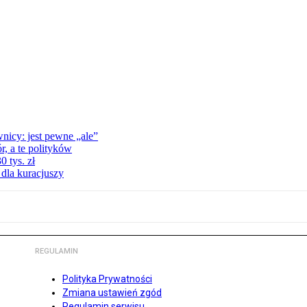
nicy: jest pewne „ale”
, a te polityków
 tys. zł
 dla kuracjuszy
REGULAMIN
Polityka Prywatności
Zmiana ustawień zgód
Regulamin serwisu