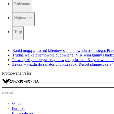
Polecane
Najnowsze
Tagi
Banki mogą żądać od klientów skanu dowodu osobistego. Praw
Trudna walka z samowolą budowlaną. NIK wini gminy i nadzór
Prawo jazdy nie wystarczy do wynajęcia auta. Kary nawet do 30
Zakaz wyjazdu do sanatorium przez rok. Resort planuje „kary”
Promowane treści
KONTAKT
O nas
Kontakt
Napisz do nas