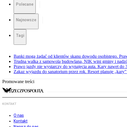
Polecane
Najnowsze
Tagi
Banki mogą żądać od klientów skanu dowodu osobistego. Praw
Trudna walka z samowolą budowlaną. NIK wini gminy i nadzór
Prawo jazdy nie wystarczy do wynajęcia auta. Kary nawet do 30
Zakaz wyjazdu do sanatorium przez rok. Resort planuje „kary”
Promowane treści
KONTAKT
O nas
Kontakt
Napisz do nas