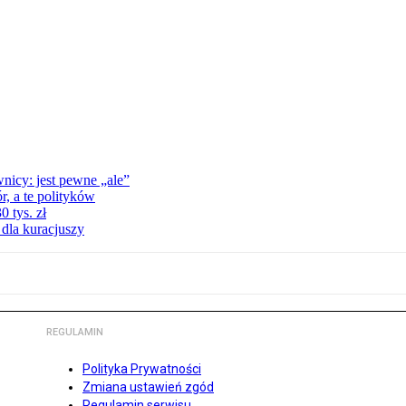
nicy: jest pewne „ale”
, a te polityków
 tys. zł
 dla kuracjuszy
REGULAMIN
Polityka Prywatności
Zmiana ustawień zgód
Regulamin serwisu