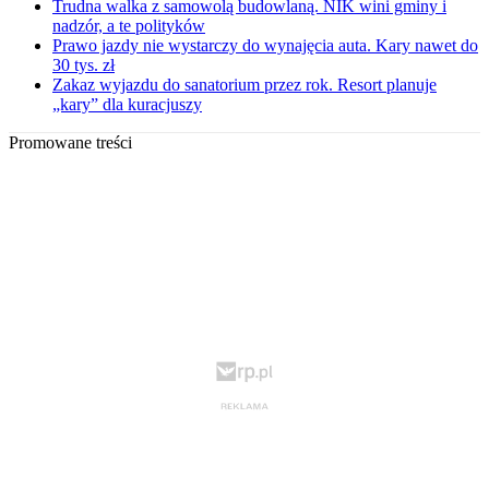
Trudna walka z samowolą budowlaną. NIK wini gminy i
nadzór, a te polityków
Prawo jazdy nie wystarczy do wynajęcia auta. Kary nawet do
30 tys. zł
Zakaz wyjazdu do sanatorium przez rok. Resort planuje
„kary” dla kuracjuszy
Promowane treści