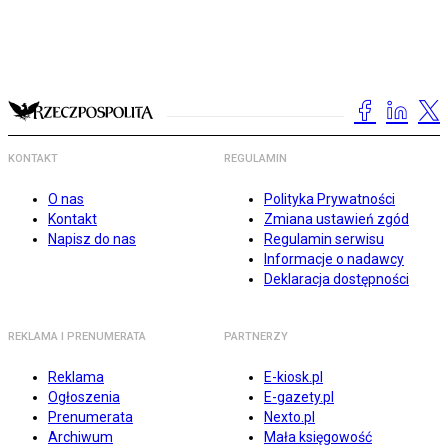
KONTAKT
REGULAMIN
O nas
Polityka Prywatności
Kontakt
Zmiana ustawień zgód
Napisz do nas
Regulamin serwisu
Informacje o nadawcy
Deklaracja dostępności
REKLAMA I PRENUMERATA
PARTNERZY
Reklama
E-kiosk.pl
Ogłoszenia
E-gazety.pl
Prenumerata
Nexto.pl
Archiwum
Mała księgowość