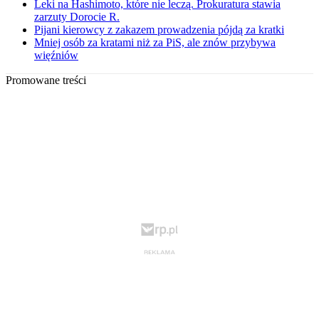
Leki na Hashimoto, które nie leczą. Prokuratura stawia
zarzuty Dorocie R.
Pijani kierowcy z zakazem prowadzenia pójdą za kratki
Mniej osób za kratami niż za PiS, ale znów przybywa
więźniów
Promowane treści