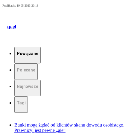
Publikacja:
19.05.2023 20:18
rp.pl
Powiązane
Polecane
Najnowsze
Tagi
Banki mogą żądać od klientów skanu dowodu osobistego.
Prawnicy: jest pewne „ale”