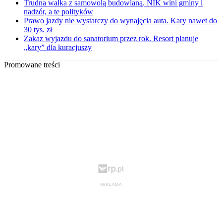
Trudna walka z samowolą budowlaną. NIK wini gminy i
nadzór, a te polityków
Prawo jazdy nie wystarczy do wynajęcia auta. Kary nawet do
30 tys. zł
Zakaz wyjazdu do sanatorium przez rok. Resort planuje
„kary” dla kuracjuszy
Promowane treści