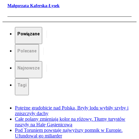
Małgorzata Kaferska-Łysek
Powiązane
Polecane
Najnowsze
Tagi
Potężne gradobicie nad Polską. Bryły lodu wybiły szyby i
zniszczyły dachy
Całe polany zmieniają kolor na różowy. Tłumy turystów
ruszyły na Halę Gąsienicową
Pod Toruniem powstaje najwyższy pomnik w Europie.
Ufundował go miliarder