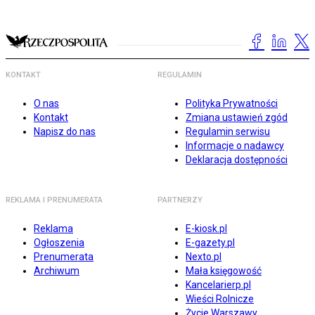
KONTAKT
REGULAMIN
O nas
Polityka Prywatności
Kontakt
Zmiana ustawień zgód
Napisz do nas
Regulamin serwisu
Informacje o nadawcy
Deklaracja dostępności
REKLAMA I PRENUMERATA
PARTNERZY
Reklama
E-kiosk.pl
Ogłoszenia
E-gazety.pl
Prenumerata
Nexto.pl
Archiwum
Mała księgowość
Kancelarierp.pl
Wieści Rolnicze
Życie Warszawy