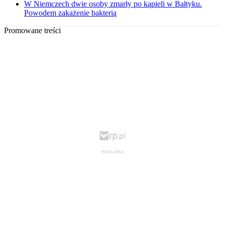
W Niemczech dwie osoby zmarły po kąpieli w Bałtyku.
Powodem zakażenie bakterią
Promowane treści