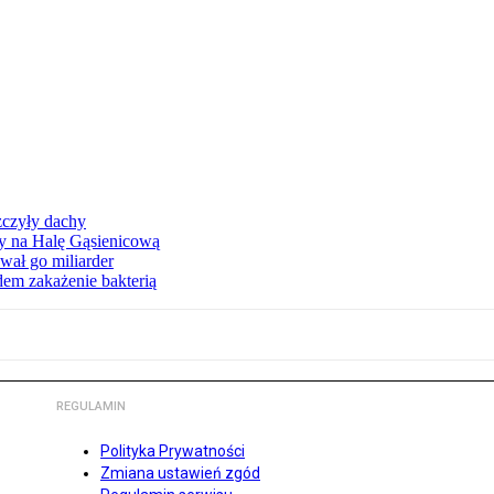
zczyły dachy
ły na Halę Gąsienicową
ał go miliarder
em zakażenie bakterią
REGULAMIN
Polityka Prywatności
Zmiana ustawień zgód