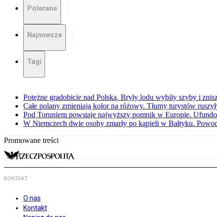
Polecane
Najnowsze
Tagi
Potężne gradobicie nad Polską. Bryły lodu wybiły szyby i znis
Całe polany zmieniają kolor na różowy. Tłumy turystów ruszy
Pod Toruniem powstaje najwyższy pomnik w Europie. Ufundow
W Niemczech dwie osoby zmarły po kąpieli w Bałtyku. Powod
Promowane treści
KONTAKT
O nas
Kontakt