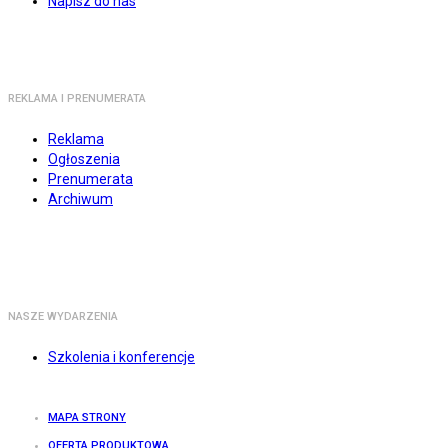
Napisz do nas
REKLAMA I PRENUMERATA
Reklama
Ogłoszenia
Prenumerata
Archiwum
NASZE WYDARZENIA
Szkolenia i konferencje
MAPA STRONY
OFERTA PRODUKTOWA