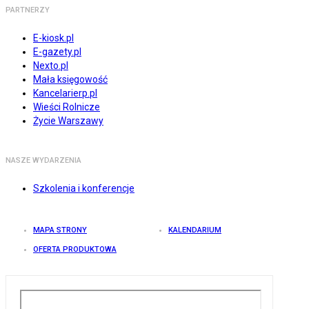
PARTNERZY
E-kiosk.pl
E-gazety.pl
Nexto.pl
Mała księgowość
Kancelarierp.pl
Wieści Rolnicze
Życie Warszawy
NASZE WYDARZENIA
Szkolenia i konferencje
MAPA STRONY
KALENDARIUM
OFERTA PRODUKTOWA