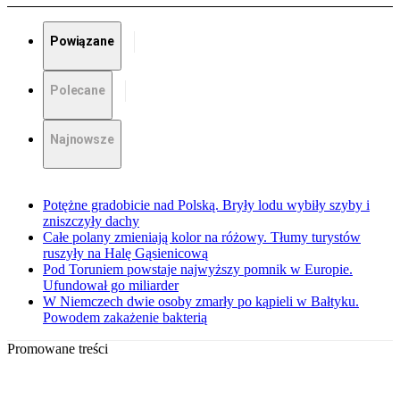
Powiązane
Polecane
Najnowsze
Potężne gradobicie nad Polską. Bryły lodu wybiły szyby i
zniszczyły dachy
Całe polany zmieniają kolor na różowy. Tłumy turystów
ruszyły na Halę Gąsienicową
Pod Toruniem powstaje najwyższy pomnik w Europie.
Ufundował go miliarder
W Niemczech dwie osoby zmarły po kąpieli w Bałtyku.
Powodem zakażenie bakterią
Promowane treści