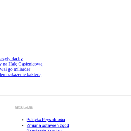
zczyły dachy
ły na Halę Gąsienicową
ał go miliarder
em zakażenie bakterią
REGULAMIN
Polityka Prywatności
Zmiana ustawień zgód