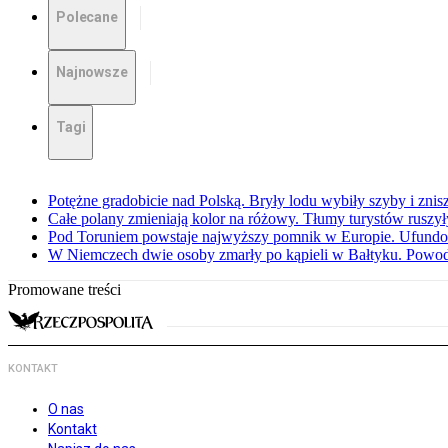
Polecane
Najnowsze
Tagi
Potężne gradobicie nad Polską. Bryły lodu wybiły szyby i znis
Całe polany zmieniają kolor na różowy. Tłumy turystów ruszy
Pod Toruniem powstaje najwyższy pomnik w Europie. Ufundow
W Niemczech dwie osoby zmarły po kąpieli w Bałtyku. Powod
Promowane treści
KONTAKT
O nas
Kontakt