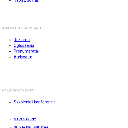
Napisz do nas
REKLAMA I PRENUMERATA
Reklama
Ogłoszenia
Prenumerata
Archiwum
NASZE WYDARZENIA
Szkolenia i konferencje
MAPA STRONY
OFERTA PRODUKTOWA