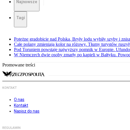
Najnowsze
Tagi
Potężne gradobicie nad Polską. Bryły lodu wybiły szyby i znis
Całe polany zmieniają kolor na różowy. Tłumy turystów ruszy
Pod Toruniem powstaje najwyższy pomnik w Europie. Ufundow
W Niemczech dwie osoby zmarły po kąpieli w Bałtyku. Powod
Promowane treści
KONTAKT
O nas
Kontakt
Napisz do nas
REGULAMIN