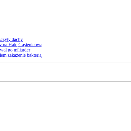
zczyły dachy
ły na Halę Gąsienicową
ał go miliarder
em zakażenie bakterią