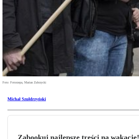
Foto: Fotorzepa, Marian Zubrzycki
Michał Szułdrzyński
Zabookuj najlepsze treści na wakacje