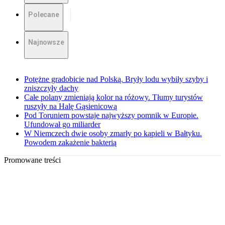
Polecane
Najnowsze
Potężne gradobicie nad Polską. Bryły lodu wybiły szyby i
zniszczyły dachy
Całe polany zmieniają kolor na różowy. Tłumy turystów
ruszyły na Halę Gąsienicową
Pod Toruniem powstaje najwyższy pomnik w Europie.
Ufundował go miliarder
W Niemczech dwie osoby zmarły po kąpieli w Bałtyku.
Powodem zakażenie bakterią
Promowane treści