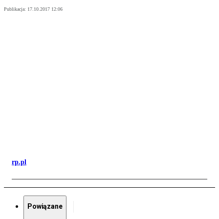
Publikacja:
17.10.2017 12:06
rp.pl
Powiązane