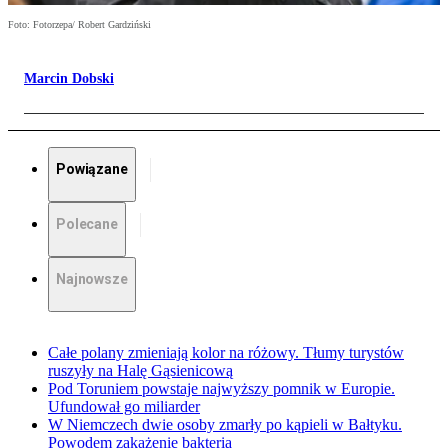
Foto: Fotorzepa/ Robert Gardziński
Marcin Dobski
Powiązane
Polecane
Najnowsze
Całe polany zmieniają kolor na różowy. Tłumy turystów
ruszyły na Halę Gąsienicową
Pod Toruniem powstaje najwyższy pomnik w Europie.
Ufundował go miliarder
W Niemczech dwie osoby zmarły po kąpieli w Bałtyku.
Powodem zakażenie bakterią