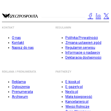
KONTAKT
REGULAMIN
O nas
Polityka Prywatności
Kontakt
Zmiana ustawień zgód
Napisz do nas
Regulamin serwisu
Informacje o nadawcy
Deklaracja dostępności
REKLAMA I PRENUMERATA
PARTNERZY
Reklama
E-kiosk.pl
Ogłoszenia
E-gazety.pl
Prenumerata
Nexto.pl
Archiwum
Mała księgowość
Kancelarierp.pl
Wieści Rolnicze