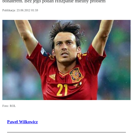
bohaterem. Bez jego podań Hiszpanie mieliby problem
Publikacja:
23.06.2012 01:59
Foto: ROL
Paweł Wilkowicz