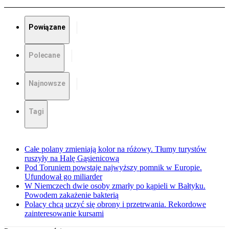
Powiązane
Polecane
Najnowsze
Tagi
Całe polany zmieniają kolor na różowy. Tłumy turystów
ruszyły na Halę Gąsienicową
Pod Toruniem powstaje najwyższy pomnik w Europie.
Ufundował go miliarder
W Niemczech dwie osoby zmarły po kąpieli w Bałtyku.
Powodem zakażenie bakterią
Polacy chcą uczyć się obrony i przetrwania. Rekordowe
zainteresowanie kursami