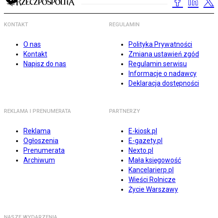
KONTAKT
REGULAMIN
O nas
Polityka Prywatności
Kontakt
Zmiana ustawień zgód
Napisz do nas
Regulamin serwisu
Informacje o nadawcy
Deklaracja dostępności
REKLAMA I PRENUMERATA
PARTNERZY
Reklama
E-kiosk.pl
Ogłoszenia
E-gazety.pl
Prenumerata
Nexto.pl
Archiwum
Mała księgowość
Kancelarierp.pl
Wieści Rolnicze
Życie Warszawy
NASZE WYDARZENIA