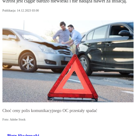
wzrost jest ciągle bardzo niewielki i nie nadąża nawet za inflacją.
Publikacja:
14.12.2023 03:00
Choć ceny polis komunikacyjnego OC przestały spadać
Foto: Adobe Stock
Piotr Skwirowski