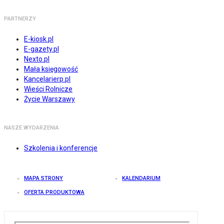
PARTNERZY
E-kiosk.pl
E-gazety.pl
Nexto.pl
Mała księgowość
Kancelarierp.pl
Wieści Rolnicze
Życie Warszawy
NASZE WYDARZENIA
Szkolenia i konferencje
MAPA STRONY
KALENDARIUM
OFERTA PRODUKTOWA