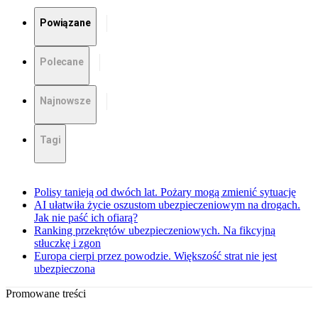
Powiązane
Polecane
Najnowsze
Tagi
Polisy tanieją od dwóch lat. Pożary mogą zmienić sytuację
AI ułatwiła życie oszustom ubezpieczeniowym na drogach.
Jak nie paść ich ofiarą?
Ranking przekrętów ubezpieczeniowych. Na fikcyjną
stłuczkę i zgon
Europa cierpi przez powodzie. Większość strat nie jest
ubezpieczona
Promowane treści