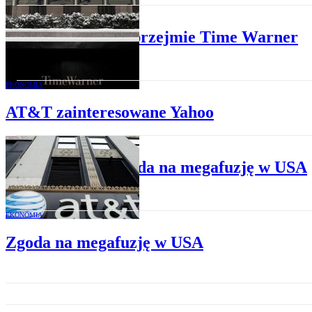
BIZNES
AT&T przejmie Time Warner
EKONOMIA
AT&T zainteresowane Yahoo
MEDIA
Jest zgoda na megafuzję w USA
EKONOMIA
Zgoda na megafuzję w USA