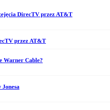
rzejęcia DirecTV przez AT&T
irecTV przez AT&T
me Warner Cable?
w Jonesa