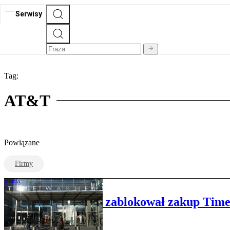
Serwisy
Tag:
AT&T
Powiązane
Firmy
MEDIA
Amerykański rząd zablokował zakup Tim