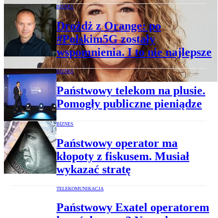
BIZNES
Drożdż z Orange: po
#Polskim5G zostały
wspomnienia. I to nie najlepsze
BIZNES
Państwowy telekom na plusie.
Pomogły publiczne pieniądze
BIZNES
Państwowy operator ma
kłopoty z fiskusem. Musiał
wykazać stratę
TELEKOMUNIKACJA
Państwowy Exatel operatorem