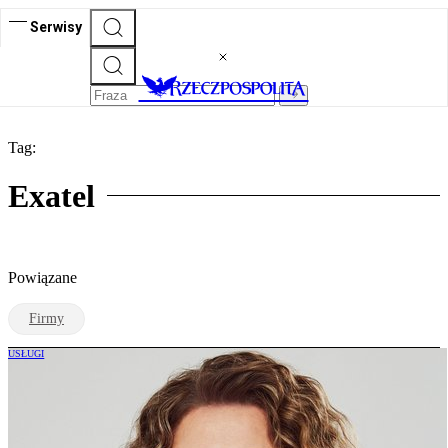
Serwisy
Tag:
Exatel
Powiązane
Firmy
USŁUGI
Magdalena Gaj o Poczcie Polskiej: trzeba
odbudować relacje i przyciągnąć młodych