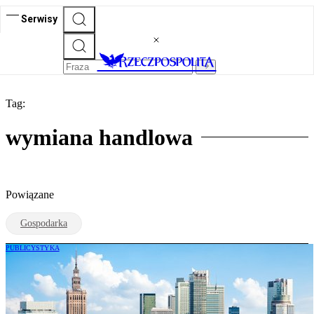
Serwisy
Tag:
wymiana handlowa
Powiązane
Gospodarka
PUBLICYSTYKA
Janusz Lewandowski: Polska i Niemcy.
Od „Polnische Wirtschaft” do
partnerstwa