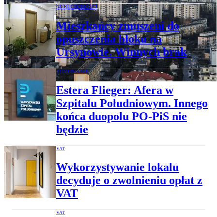
NIERUCHOMOŚCI
Mieszkańcy zmuszeni do
opuszczenia bloku na
Ursynowie. Winnych brak
KOMENTARZE
Estera Flieger: Afera w
Szpitalu Południowym. Innego
końca duopolu PO-PiS nie
będzie
VAT
Wykorzystywanie lokalu
decyduje o zwolnieniu opłat z
VAT
VAT