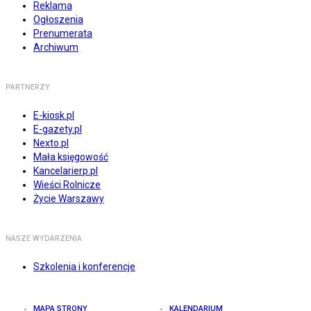
Reklama
Ogłoszenia
Prenumerata
Archiwum
PARTNERZY
E-kiosk.pl
E-gazety.pl
Nexto.pl
Mała księgowość
Kancelarierp.pl
Wieści Rolnicze
Życie Warszawy
NASZE WYDARZENIA
Szkolenia i konferencje
MAPA STRONY
KALENDARIUM