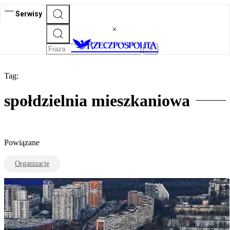
Serwisy
Tag:
społdzielnia mieszkaniowa
Powiązane
Organizacje
NIERUCHOMOŚCI
Dwa miliony spółdzielców
dyskryminowanych przez lukę w prawie