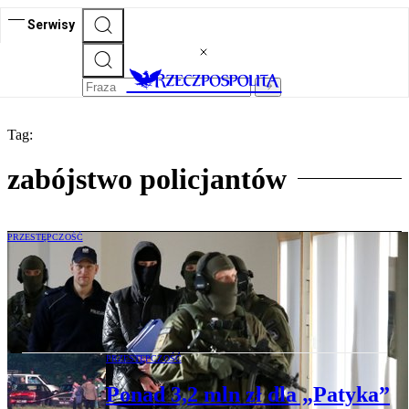
Serwisy
Tag:
zabójstwo policjantów
PRZESTĘPCZOŚĆ
Policjant wraca do zabójstwa generała
Papały. Wyjaśnia, dlaczego komendant
musiał zginąć
PRZESTĘPCZOŚĆ
Ponad 3,2 mln zł dla „Patyka”