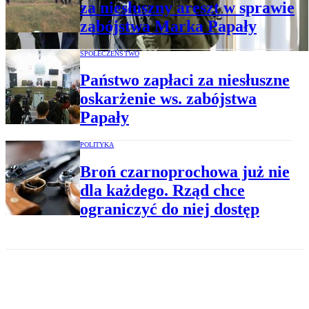
za niesłuszny areszt w sprawie
zabójstwa Marka Papały
SPOŁECZEŃSTWO
Państwo zapłaci za niesłuszne
oskarżenie ws. zabójstwa
Papały
POLITYKA
Broń czarnoprochowa już nie
dla każdego. Rząd chce
ograniczyć do niej dostęp