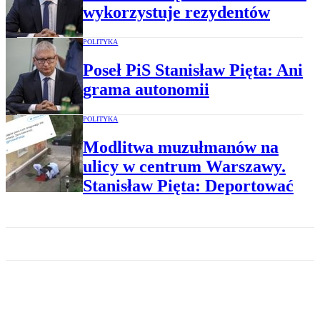
wykorzystuje rezydentów
POLITYKA
Poseł PiS Stanisław Pięta: Ani
grama autonomii
POLITYKA
Modlitwa muzułmanów na
ulicy w centrum Warszawy.
Stanisław Pięta: Deportować
KRAJ
Znieważyli pomnik Pileckiego,