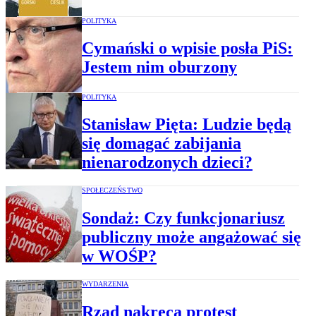
POLITYKA
Cymański o wpisie posła PiS:
Jestem nim oburzony
POLITYKA
Stanisław Pięta: Ludzie będą
się domagać zabijania
nienarodzonych dzieci?
SPOŁECZEŃSTWO
Sondaż: Czy funkcjonariusz
publiczny może angażować się
w WOŚP?
WYDARZENIA
Rząd nakręca protest