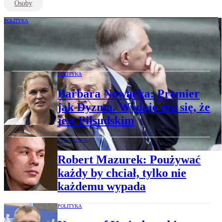
Osoby
POLITYKA
Gowin nie głosował "za" Ziobrą. Brejza
nie głosował "przeciw"
POLITYKA
Barbara Nowacka: Premier
jak Dyzma. Wydaje mu się, że
jest Piłsudskim
PLUS MINUS
Robert Mazurek: Poużywać
każdy by chciał, tylko nie
każdemu wypada
POLITYKA