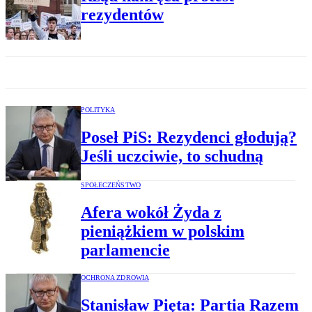
rezydentów
POLITYKA
Poseł PiS: Rezydenci głodują?
Jeśli uczciwie, to schudną
SPOŁECZEŃSTWO
Afera wokół Żyda z
pieniążkiem w polskim
parlamencie
OCHRONA ZDROWIA
Stanisław Pięta: Partia Razem