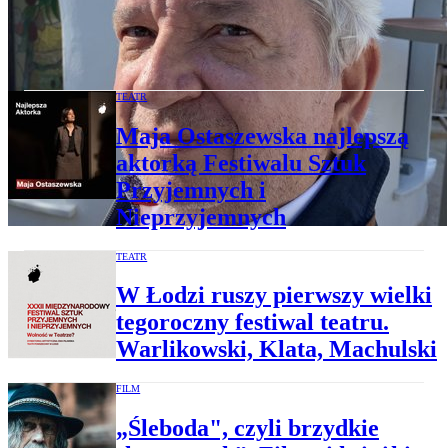
Juliusz Machulski: Dobrze, że nasza
drużyna nie gra w Ameryce - znów byłaby
to tortura nadziei
TEATR
Maja Ostaszewska najlepszą
aktorką Festiwalu Sztuk
Przyjemnych i
Nieprzyjemnych
TEATR
W Łodzi ruszy pierwszy wielki
tegoroczny festiwal teatru.
Warlikowski, Klata, Machulski
FILM
„Śleboda", czyli brzydkie