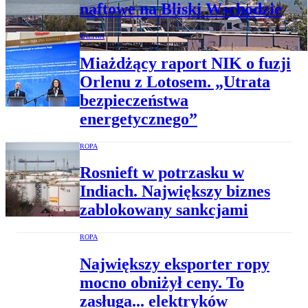
naftowe na Bliski Wschodzie
PALIWA
Miażdżący raport NIK o fuzji
Orlenu z Lotosem. „Utrata
bezpieczeństwa
energetycznego”
ROPA
Rosnieft w potrzasku w
Indiach. Największy biznes
zablokowany sankcjami
ROPA
Największy eksporter ropy
mocno obniżył ceny. To
zasługa... elektryków