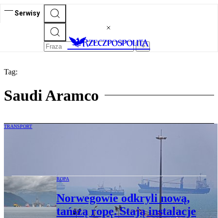
Serwisy
Tag:
Saudi Aramco
TRANSPORT
Ruszył ruch przez Cieśninę Ormuz.
Tankowce i gazowce już przepływają
ROPA
Norwegowie odkryli nową,
tańszą ropę. Stają instalacje