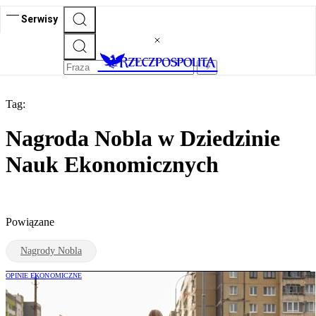
Serwisy
Tag:
Nagroda Nobla w Dziedzinie
Nauk Ekonomicznych
Powiązane
Nagrody Nobla
OPINIE EKONOMICZNE
Krzysztof Adam Kowalczyk: Noblista