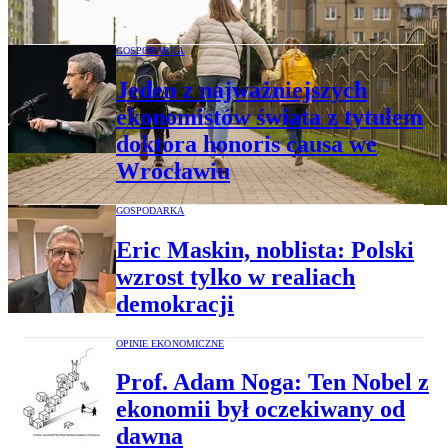
przynosi Polsce nadzieję
GOSPODARKA
Jeden z najważniejszych
ekonomistów świata z tytułem
doktora honoris causa we
Wrocławiu
GOSPODARKA
Eric Maskin, noblista: Polski
wzrost tylko w realiach
demokracji
OPINIE EKONOMICZNE
Prof. Adam Noga: Ten Nobel z
ekonomii był oczekiwany od
dawna