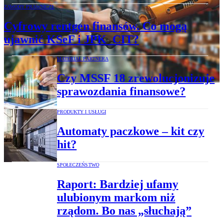
ZAWODY PRAWNICZE
Cyfrowy rentgen finansów. Co mogą
ujawnić KSeF i JPK_CIT?
MATERIAŁ PARTNERA
Czy MSSF 18 zrewolucjonizuje
sprawozdania finansowe?
PRODUKTY I USŁUGI
Automaty paczkowe – kit czy
hit?
SPOŁECZEŃSTWO
Raport: Bardziej ufamy
ulubionym markom niż
rządom. Bo nas „słuchają”