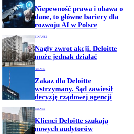
Niepewność prawa i obawa o
dane, to główne bariery dla
rozwoju AI w Polsce
FINANSE
Nagły zwrot akcji. Deloitte
może jednak działać
BIZNES
Zakaz dla Deloitte
wstrzymany. Sąd zawiesił
decyzję rządowej agencji
BIZNES
Klienci Deloitte szukają
nowych audytorów