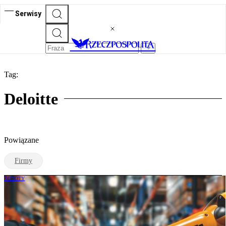
Serwisy
Tag:
Deloitte
Powiązane
Firmy
ROBOTY
Automatyzacja doprowadzi do
koncentracji w logistyce kontraktowej