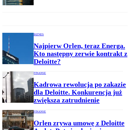
BIZNES
Najpierw Orlen, teraz Energa.
Kto następny zerwie kontrakt z
Deloitte?
FINANSE
Kadrowa rewolucja po zakazie
dla Deloitte. Konkurencja już
zwiększa zatrudnienie
FINANSE
Orlen zrywa umowę z Deloitte