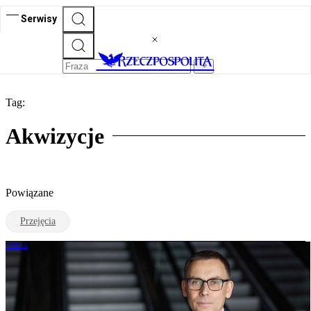
Serwisy
Tag:
Akwizycje
Powiązane
Przejęcia
MEDIA
Ważna transakcja na rynku medialnym.
Grupa PTWP przejmuje spółkę Elamed