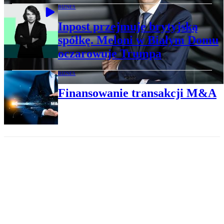
BIZNES
Inpost przejmuje brytyjską
spółkę. Meloni w Białym Domu
oczarowuje Trumpa
BIZNES
Finansowanie transakcji M&A