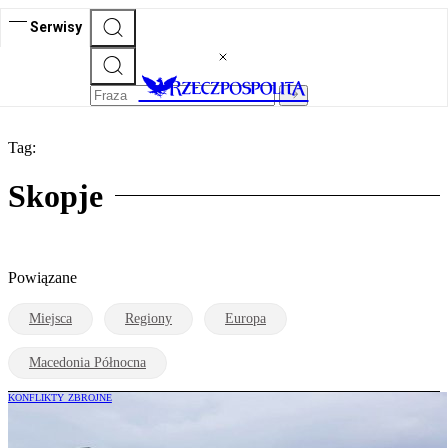
Serwisy
Tag:
Skopje
Powiązane
Miejsca
Regiony
Europa
Macedonia Północna
KONFLIKTY ZBROJNE
Macedonia Płn. odda Ukrainie samoloty