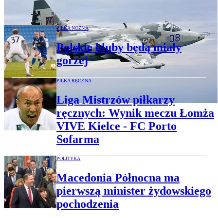
szturmowe, które od niej kupiła
PIŁKA NOŻNA
Polskie kluby będą miały
gorzej
PIŁKA RĘCZNA
Liga Mistrzów piłkarzy
ręcznych: Wynik meczu Łomża
VIVE Kielce - FC Porto
Sofarma
POLITYKA
Macedonia Północna ma
pierwszą minister żydowskiego
pochodzenia