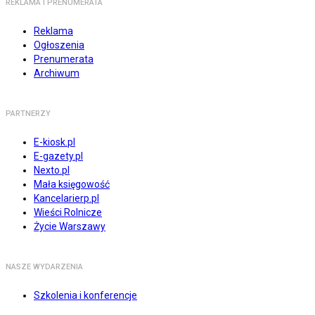
REKLAMA I PRENUMERATA
Reklama
Ogłoszenia
Prenumerata
Archiwum
PARTNERZY
E-kiosk.pl
E-gazety.pl
Nexto.pl
Mała księgowość
Kancelarierp.pl
Wieści Rolnicze
Życie Warszawy
NASZE WYDARZENIA
Szkolenia i konferencje