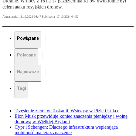
Ukrainę. W nocy z 16 na 17 października Kijów dwukrotnie był
celem ataku rosyjskich dronów.
Aktualizacja:
18.10.2024 04:47
Publikacja:
17.10.2024 04:52
Powiązane
Polecane
Najnowsze
Tagi
Trzęsienie ziemi w Toskanii. Wstrząsy w Pizie i Lukce
Elon Musk przewiduje koniec znaczenia pieniędzy i wojnę
domową w Wielkiej Brytanii
Cypr i Schengen: Dlaczego infrastruktura wspierająca
mobilność ma teraz znaczenie