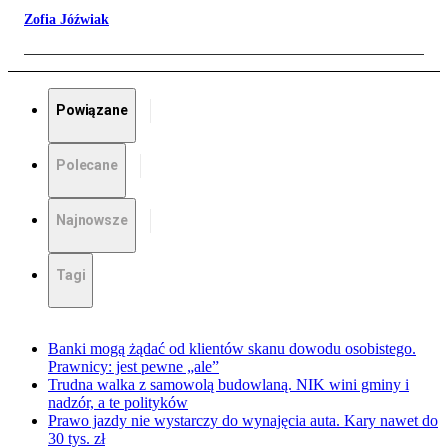
Zofia Jóźwiak
Powiązane
Polecane
Najnowsze
Tagi
Banki mogą żądać od klientów skanu dowodu osobistego.
Prawnicy: jest pewne „ale”
Trudna walka z samowolą budowlaną. NIK wini gminy i
nadzór, a te polityków
Prawo jazdy nie wystarczy do wynajęcia auta. Kary nawet do
30 tys. zł