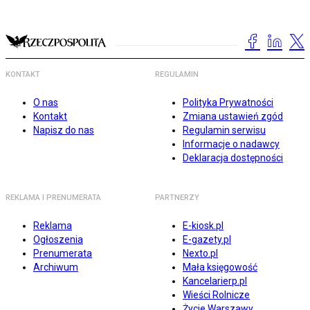
KONTAKT
REGULAMIN
O nas
Polityka Prywatności
Kontakt
Zmiana ustawień zgód
Napisz do nas
Regulamin serwisu
Informacje o nadawcy
Deklaracja dostępności
REKLAMA I PRENUMERATA
PARTNERZY
Reklama
E-kiosk.pl
Ogłoszenia
E-gazety.pl
Prenumerata
Nexto.pl
Archiwum
Mała księgowość
Kancelarierp.pl
Wieści Rolnicze
Życie Warszawy