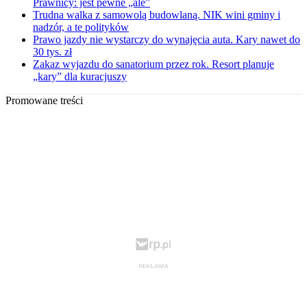
Prawnicy: jest pewne „ale”
Trudna walka z samowolą budowlaną. NIK wini gminy i
nadzór, a te polityków
Prawo jazdy nie wystarczy do wynajęcia auta. Kary nawet do
30 tys. zł
Zakaz wyjazdu do sanatorium przez rok. Resort planuje
„kary” dla kuracjuszy
Promowane treści