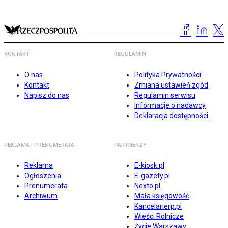
KONTAKT
REGULAMIN
O nas
Polityka Prywatności
Kontakt
Zmiana ustawień zgód
Napisz do nas
Regulamin serwisu
Informacje o nadawcy
Deklaracja dostępności
REKLAMA I PRENUMERATA
PARTNERZY
Reklama
E-kiosk.pl
Ogłoszenia
E-gazety.pl
Prenumerata
Nexto.pl
Archiwum
Mała księgowość
Kancelarierp.pl
Wieści Rolnicze
Życie Warszawy