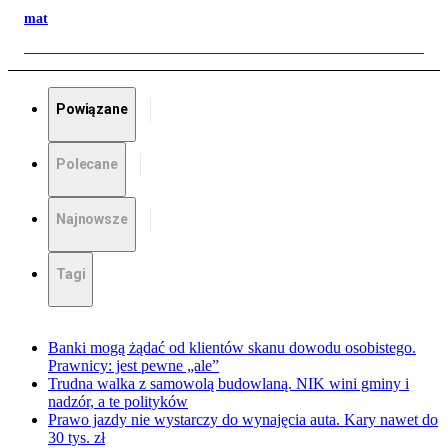
mat
Powiązane
Polecane
Najnowsze
Tagi
Banki mogą żądać od klientów skanu dowodu osobistego.
Prawnicy: jest pewne „ale”
Trudna walka z samowolą budowlaną. NIK wini gminy i
nadzór, a te polityków
Prawo jazdy nie wystarczy do wynajęcia auta. Kary nawet do
30 tys. zł