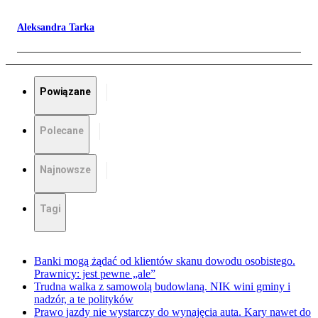
Aleksandra Tarka
Powiązane
Polecane
Najnowsze
Tagi
Banki mogą żądać od klientów skanu dowodu osobistego.
Prawnicy: jest pewne „ale”
Trudna walka z samowolą budowlaną. NIK wini gminy i
nadzór, a te polityków
Prawo jazdy nie wystarczy do wynajęcia auta. Kary nawet do