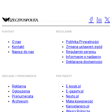
KONTAKT
REGULAMIN
O nas
Polityka Prywatności
Kontakt
Zmiana ustawień zgód
Napisz do nas
Regulamin serwisu
Informacje o nadawcy
Deklaracja dostępności
REKLAMA I PRENUMERATA
PARTNERZY
Reklama
E-kiosk.pl
Ogłoszenia
E-gazety.pl
Prenumerata
Nexto.pl
Archiwum
Mała księgowość
Kancelarierp.pl
Wieści Rolnicze