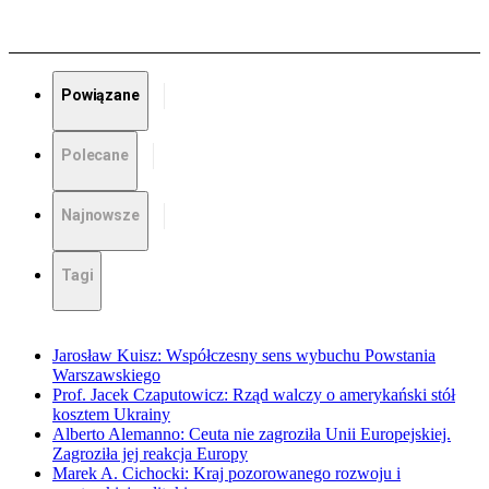
Powiązane
Polecane
Najnowsze
Tagi
Jarosław Kuisz: Współczesny sens wybuchu Powstania
Warszawskiego
Prof. Jacek Czaputowicz: Rząd walczy o amerykański stół
kosztem Ukrainy
Alberto Alemanno: Ceuta nie zagroziła Unii Europejskiej.
Zagroziła jej reakcja Europy
Marek A. Cichocki: Kraj pozorowanego rozwoju i