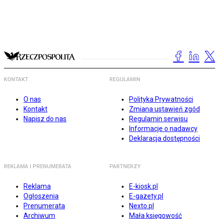
KONTAKT
REGULAMIN
O nas
Polityka Prywatności
Kontakt
Zmiana ustawień zgód
Napisz do nas
Regulamin serwisu
Informacje o nadawcy
Deklaracja dostępności
REKLAMA I PRENUMERATA
PARTNERZY
Reklama
E-kiosk.pl
Ogłoszenia
E-gazety.pl
Prenumerata
Nexto.pl
Archiwum
Mała księgowość