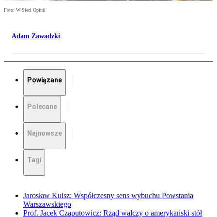
Foto: W Sieci Opinii
Adam Zawadzki
Powiązane
Polecane
Najnowsze
Tagi
Jarosław Kuisz: Współczesny sens wybuchu Powstania
Warszawskiego
Prof. Jacek Czaputowicz: Rząd walczy o amerykański stół