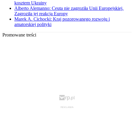
kosztem Ukrainy
Alberto Alemanno: Ceuta nie zagroziła Unii Europejskiej.
Zagroziła jej reakcja Europy
Marek A. Cichocki: Kraj pozorowanego rozwoju i
amatorskiej polityki
Promowane treści