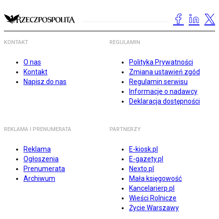
KONTAKT
REGULAMIN
O nas
Polityka Prywatności
Kontakt
Zmiana ustawień zgód
Napisz do nas
Regulamin serwisu
Informacje o nadawcy
Deklaracja dostępności
REKLAMA I PRENUMERATA
PARTNERZY
Reklama
E-kiosk.pl
Ogłoszenia
E-gazety.pl
Prenumerata
Nexto.pl
Archiwum
Mała księgowość
Kancelarierp.pl
Wieści Rolnicze
Życie Warszawy