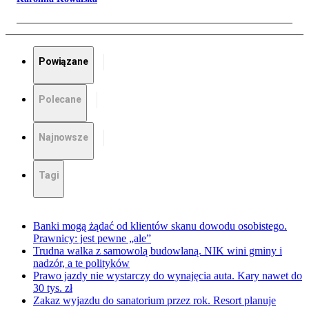
Powiązane
Polecane
Najnowsze
Tagi
Banki mogą żądać od klientów skanu dowodu osobistego.
Prawnicy: jest pewne „ale”
Trudna walka z samowolą budowlaną. NIK wini gminy i
nadzór, a te polityków
Prawo jazdy nie wystarczy do wynajęcia auta. Kary nawet do
30 tys. zł
Zakaz wyjazdu do sanatorium przez rok. Resort planuje