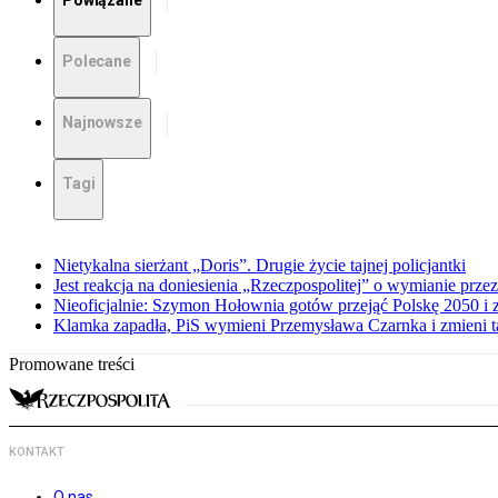
Powiązane
Polecane
Najnowsze
Tagi
Nietykalna sierżant „Doris”. Drugie życie tajnej policjantki
Jest reakcja na doniesienia „Rzeczpospolitej” o wymianie prz
Nieoficjalnie: Szymon Hołownia gotów przejąć Polskę 2050 i 
Klamka zapadła, PiS wymieni Przemysława Czarnka i zmieni tak
Promowane treści
KONTAKT
O nas