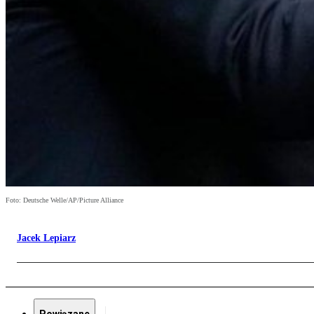
Foto: Deutsche Welle/AP/Picture Alliance
Jacek Lepiarz