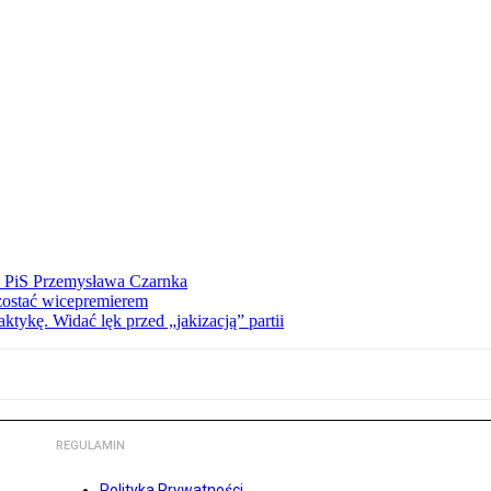
ez PiS Przemysława Czarnka
zostać wicepremierem
tykę. Widać lęk przed „jakizacją” partii
REGULAMIN
Polityka Prywatności