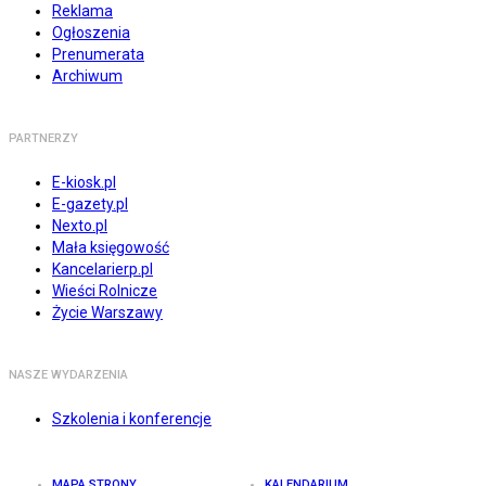
Reklama
Ogłoszenia
Prenumerata
Archiwum
PARTNERZY
E-kiosk.pl
E-gazety.pl
Nexto.pl
Mała księgowość
Kancelarierp.pl
Wieści Rolnicze
Życie Warszawy
NASZE WYDARZENIA
Szkolenia i konferencje
MAPA STRONY
KALENDARIUM