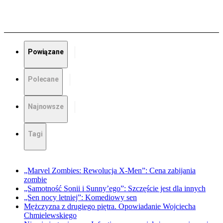
Powiązane
Polecane
Najnowsze
Tagi
„Marvel Zombies: Rewolucja X-Men”: Cena zabijania
zombie
„Samotność Sonii i Sunny’ego”: Szczęście jest dla innych
„Sen nocy letniej”: Komediowy sen
Mężczyzna z drugiego piętra. Opowiadanie Wojciecha
Chmielewskiego