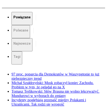
Powiązane
Polecane
Najnowsze
Tagi
97 proc. poparcia dla Demokratów w Waszyngtonie to już
niebezpieczny trend
Michał Szułdrzyński: Musk zobaczył koniec Zachodu.
Problem w tym, że oglądał go na X
Tomasz Terlikowski: Słów Brauna nie wolno lekceważyć.
Mundurowi w wyborach do zmiany
Incydenty pogłębiają przepaść między Polakami i
Ukraińcami. Tak rodzi się wrogość