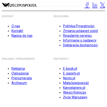
KONTAKT
REGULAMIN
O nas
Polityka Prywatności
Kontakt
Zmiana ustawień zgód
Napisz do nas
Regulamin serwisu
Informacje o nadawcy
Deklaracja dostępności
REKLAMA I PRENUMERATA
PARTNERZY
Reklama
E-kiosk.pl
Ogłoszenia
E-gazety.pl
Prenumerata
Nexto.pl
Archiwum
Mała księgowość
Kancelarierp.pl
Wieści Rolnicze
Życie Warszawy