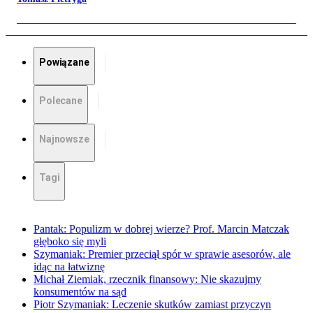
Powiązane
Polecane
Najnowsze
Tagi
Pantak: Populizm w dobrej wierze? Prof. Marcin Matczak
głęboko się myli
Szymaniak: Premier przeciął spór w sprawie asesorów, ale
idąc na łatwiznę
Michał Ziemiak, rzecznik finansowy: Nie skazujmy
konsumentów na sąd
Piotr Szymaniak: Leczenie skutków zamiast przyczyn