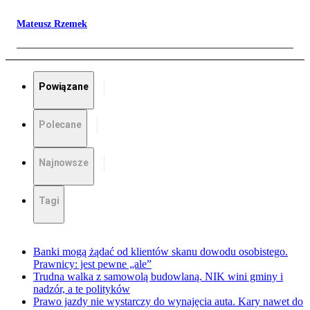
Mateusz Rzemek
Powiązane
Polecane
Najnowsze
Tagi
Banki mogą żądać od klientów skanu dowodu osobistego.
Prawnicy: jest pewne „ale”
Trudna walka z samowolą budowlaną. NIK wini gminy i
nadzór, a te polityków
Prawo jazdy nie wystarczy do wynajęcia auta. Kary nawet do