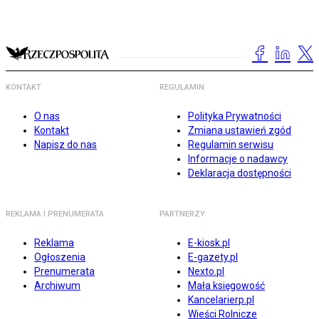
KONTAKT
REGULAMIN
O nas
Polityka Prywatności
Kontakt
Zmiana ustawień zgód
Napisz do nas
Regulamin serwisu
Informacje o nadawcy
Deklaracja dostępności
REKLAMA I PRENUMERATA
PARTNERZY
Reklama
E-kiosk.pl
Ogłoszenia
E-gazety.pl
Prenumerata
Nexto.pl
Archiwum
Mała księgowość
Kancelarierp.pl
Wieści Rolnicze