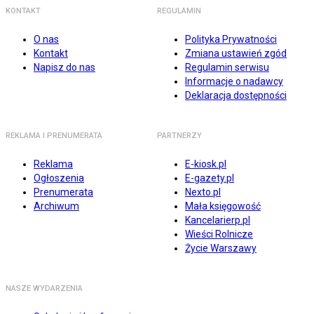
KONTAKT
REGULAMIN
O nas
Polityka Prywatności
Kontakt
Zmiana ustawień zgód
Napisz do nas
Regulamin serwisu
Informacje o nadawcy
Deklaracja dostępności
REKLAMA I PRENUMERATA
PARTNERZY
Reklama
E-kiosk.pl
Ogłoszenia
E-gazety.pl
Prenumerata
Nexto.pl
Archiwum
Mała księgowość
Kancelarierp.pl
Wieści Rolnicze
Życie Warszawy
NASZE WYDARZENIA