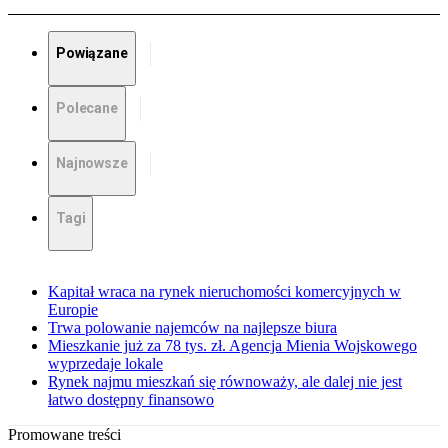
Powiązane
Polecane
Najnowsze
Tagi
Kapitał wraca na rynek nieruchomości komercyjnych w
Europie
Trwa polowanie najemców na najlepsze biura
Mieszkanie już za 78 tys. zł. Agencja Mienia Wojskowego
wyprzedaje lokale
Rynek najmu mieszkań się równoważy, ale dalej nie jest
łatwo dostępny finansowo
Promowane treści