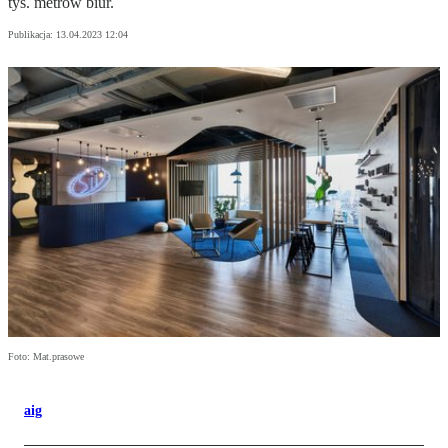
tys. metrów biur.
Publikacja:
13.04.2023 12:04
Foto: Mat.prasowe
aig