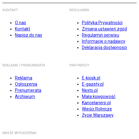
KONTAKT
REGULAMIN
O nas
Polityka Prywatności
Kontakt
Zmiana ustawień zgód
Napisz do nas
Regulamin serwisu
Informacje o nadawcy
Deklaracja dostępności
REKLAMA I PRENUMERATA
PARTNERZY
Reklama
E-kiosk.pl
Ogłoszenia
E-gazety.pl
Prenumerata
Nexto.pl
Archiwum
Mała księgowość
Kancelarierp.pl
Wieści Rolnicze
Życie Warszawy
NASZE WYDARZENIA