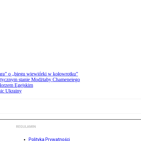
ra” o „biegu wiewiórki w kołowrotku”
rytycznym stanie Modżtaby Chameneiego
 Morzem Egejskim
nic Ukrainy
REGULAMIN
Polityka Prywatności