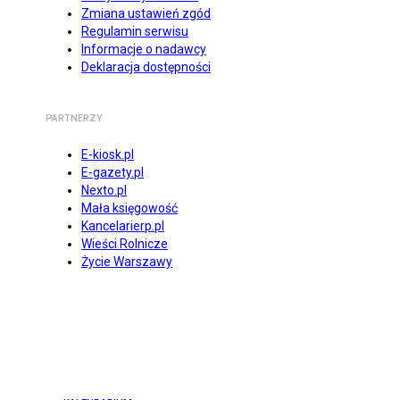
Zmiana ustawień zgód
Regulamin serwisu
Informacje o nadawcy
Deklaracja dostępności
PARTNERZY
E-kiosk.pl
E-gazety.pl
Nexto.pl
Mała księgowość
Kancelarierp.pl
Wieści Rolnicze
Życie Warszawy