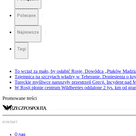
Polecane
Najnowsze
Tagi
To wciąż za mało, by osłabić Rosję. Dowódca „Ptaków Madzia
Tajemnica na szczytach władzy w Teheranie. Doniesienia o k
Tureckie myśliwce naruszyły przestrzeń Grecji. Incydent nad
W Rosji płonie centrum Wildberries oddalone 2 tys. km od gra
Promowane treści
KONTAKT
O nas