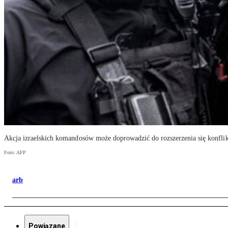
Akcja izraelskich komandosów może doprowadzić do rozszerzenia się konfli
Foto: AFP
arb
Powiązane