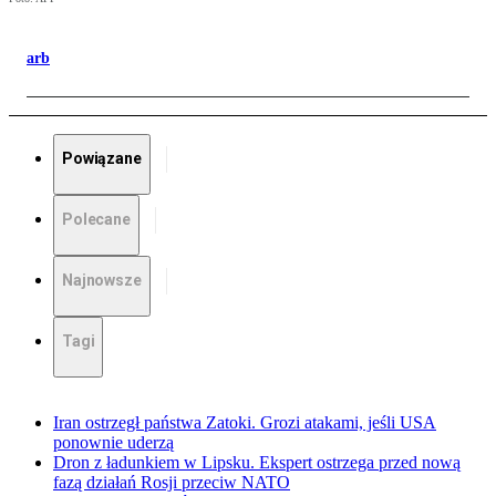
arb
Powiązane
Polecane
Najnowsze
Tagi
Iran ostrzegł państwa Zatoki. Grozi atakami, jeśli USA
ponownie uderzą
Dron z ładunkiem w Lipsku. Ekspert ostrzega przed nową
fazą działań Rosji przeciw NATO