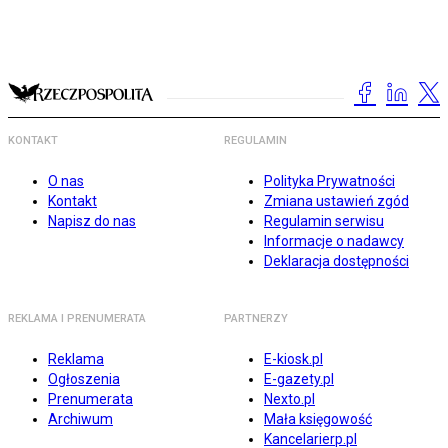
KONTAKT
REGULAMIN
O nas
Polityka Prywatności
Kontakt
Zmiana ustawień zgód
Napisz do nas
Regulamin serwisu
Informacje o nadawcy
Deklaracja dostępności
REKLAMA I PRENUMERATA
PARTNERZY
Reklama
E-kiosk.pl
Ogłoszenia
E-gazety.pl
Prenumerata
Nexto.pl
Archiwum
Mała księgowość
Kancelarierp.pl