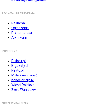
REKLAMA I PRENUMERATA
Reklama
Ogłoszenia
Prenumerata
Archiwum
PARTNERZY
E-kiosk.pl
E-gazety.pl
Nexto.pl
Mała księgowość
Kancelarierp.pl
Wieści Rolnicze
Życie Warszawy
NASZE WYDARZENIA