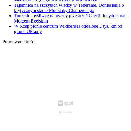
Tajemnica na szczytach władzy w Teheranie. Doniesienia o
krytycznym stanie Modżtaby Chameneiego
Tureckie myśliwce naruszyły przestrzeń Grecji. Incydent nad
Morzem Egejskim
W Rosji płonie centrum Wildberries oddalone 2 tys. km od
granic Ukrainy
Promowane treści