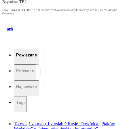
Bayraktar TB2
Foto: Bayhaluk, CC BY-SA 4.0 <https://creativecommons.org/licenses/by-sa/4.0>, via Wikimedia
Commons
arb
Powiązane
Polecane
Najnowsze
Tagi
To wciąż za mało, by osłabić Rosję. Dowódca „Ptaków
Madziara” o „biegu wiewiórki w kołowrotku”