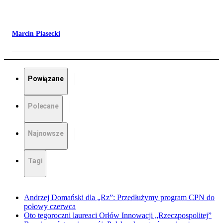
Marcin Piasecki
Powiązane
Polecane
Najnowsze
Tagi
Andrzej Domański dla „Rz”: Przedłużymy program CPN do
połowy czerwca
Oto tegoroczni laureaci Orłów Innowacji „Rzeczpospolitej”