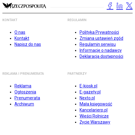
KONTAKT
REGULAMIN
O nas
Polityka Prywatności
Kontakt
Zmiana ustawień zgód
Napisz do nas
Regulamin serwisu
Informacje o nadawcy
Deklaracja dostępności
REKLAMA I PRENUMERATA
PARTNERZY
Reklama
E-kiosk.pl
Ogłoszenia
E-gazety.pl
Prenumerata
Nexto.pl
Archiwum
Mała księgowość
Kancelarierp.pl
Wieści Rolnicze
Życie Warszawy