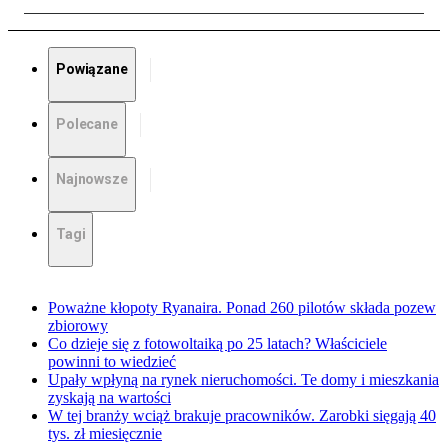
Powiązane
Polecane
Najnowsze
Tagi
Poważne kłopoty Ryanaira. Ponad 260 pilotów składa pozew
zbiorowy
Co dzieje się z fotowoltaiką po 25 latach? Właściciele
powinni to wiedzieć
Upały wpłyną na rynek nieruchomości. Te domy i mieszkania
zyskają na wartości
W tej branży wciąż brakuje pracowników. Zarobki sięgają 40
tys. zł miesięcznie