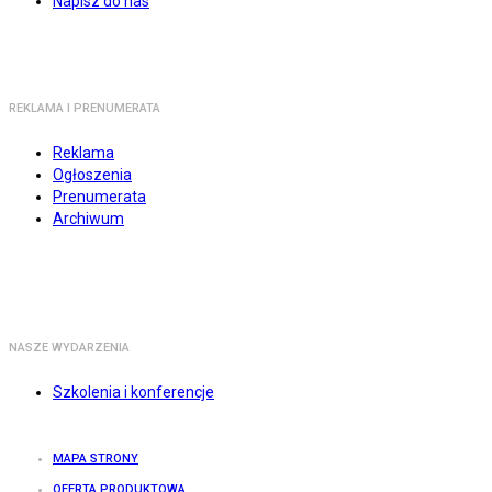
Napisz do nas
REKLAMA I PRENUMERATA
Reklama
Ogłoszenia
Prenumerata
Archiwum
NASZE WYDARZENIA
Szkolenia i konferencje
MAPA STRONY
OFERTA PRODUKTOWA