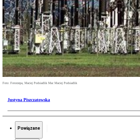
Foto: Fotorzepa, Maciej Podsiadlik Mac Maciej Podsiadlik
Justyna Piszczatowska
Powiązane