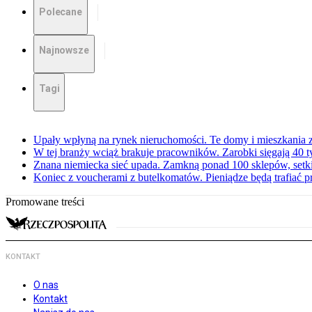
Polecane
Najnowsze
Tagi
Upały wpłyną na rynek nieruchomości. Te domy i mieszkania z
W tej branży wciąż brakuje pracowników. Zarobki sięgają 40 ty
Znana niemiecka sieć upada. Zamkną ponad 100 sklepów, set
Koniec z voucherami z butelkomatów. Pieniądze będą trafiać p
Promowane treści
KONTAKT
O nas
Kontakt