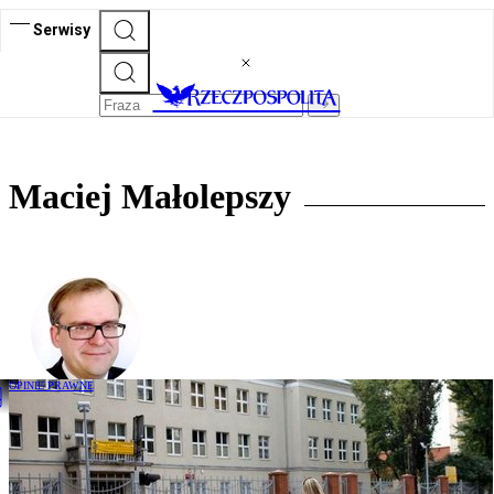
Serwisy
Maciej Małolepszy
OPINIE PRAWNE
Przejście dla lepszego prawa - prof.
Małolepszy o prawie drogowym