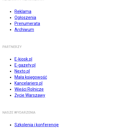
Reklama
Ogłoszenia
Prenumerata
Archiwum
PARTNERZY
E-kiosk.pl
E-gazety.pl
Nexto.pl
Mała księgowość
Kancelarierp.pl
Wieści Rolnicze
Życie Warszawy
NASZE WYDARZENIA
Szkolenia i konferencje