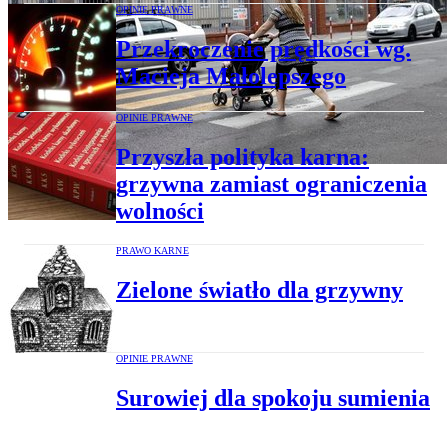
OPINIE PRAWNE
Przekroczenie prędkości wg.
Macieja Małolepszego
OPINIE PRAWNE
Przyszła polityka karna:
grzywna zamiast ograniczenia
wolności
PRAWO KARNE
Zielone światło dla grzywny
OPINIE PRAWNE
Surowiej dla spokoju sumienia